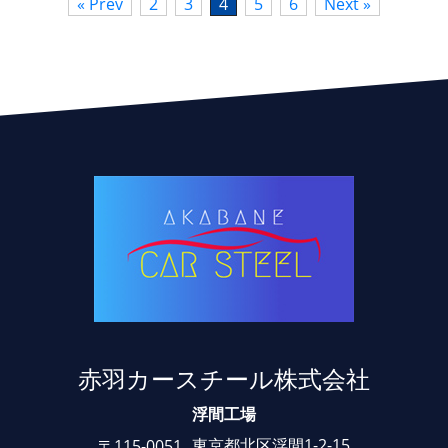
« Prev
2
3
4
5
6
Next »
赤羽カースチール株式会社
浮間工場
東京都北区浮間1-2-15
〒115-0051