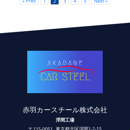
« Prev
1
2
3
4
5
Next »
赤羽カースチール株式会社
浮間工場
東京都北区浮間1-2-15
〒115-0051